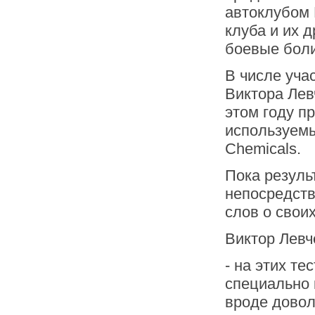
автоклубом
клуба и их 
боевые боли
В числе уча
Виктора Лев
этом году п
используемы
Chemicals
.
Пока резуль
непосредств
слов о свои
Виктор Левч
- на этих т
специально 
вроде довол