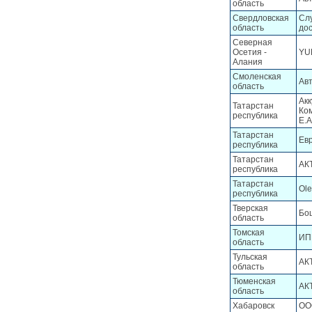
область
Свердловская
Сл
область
дос
Северная
Осетия -
YU
Алания
Смоленская
Ав
область
Ак
Татарстан
Ко
республика
Е.А
Татарстан
Ев
республика
Татарстан
АКТ
республика
Татарстан
Ole
республика
Тверская
Бо
область
Томская
ИП 
область
Тульская
АКТ
область
Тюменская
АК
область
Хабаровск
ОО