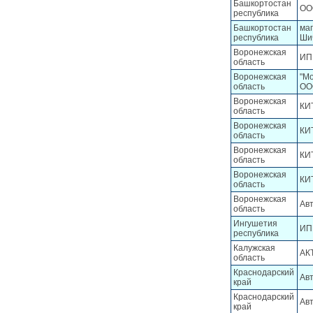
Башкортостан
ОО
республика
Башкортостан
маг
республика
Шич
Воронежская
ИП
область
Воронежская
"М
область
ОО
Воронежская
КИ
область
Воронежская
КИ
область
Воронежская
КИ
область
Воронежская
КИ
область
Воронежская
Ав
область
Ингушетия
ИП 
республика
Калужская
АКТ
область
Краснодарский
Ав
край
Краснодарский
Ав
край